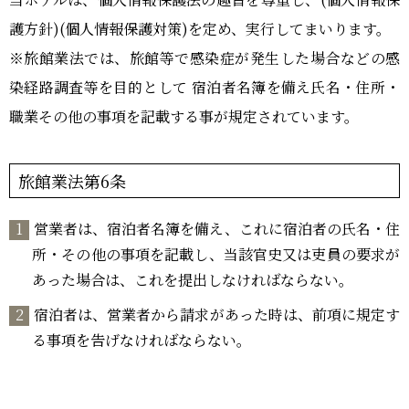
おーゆ・ランド
0859-31-2666
護方針)(個人情報保護対策)を定め、実行してまいります。
call
おーゆ・ホテル
※旅館業法では、旅館等で感染症が発生した場合などの感
0859-31-3333
call
染経路調査等を目的として 宿泊者名簿を備え氏名・住所・
職業その他の事項を記載する事が規定されています。
旅館業法第6条
営業者は、宿泊者名簿を備え、これに宿泊者の氏名・住
所・その他の事項を記載し、当該官史又は吏員の要求が
あった場合は、これを提出しなければならない。
宿泊者は、営業者から請求があった時は、前項に規定す
る事項を告げなければならない。