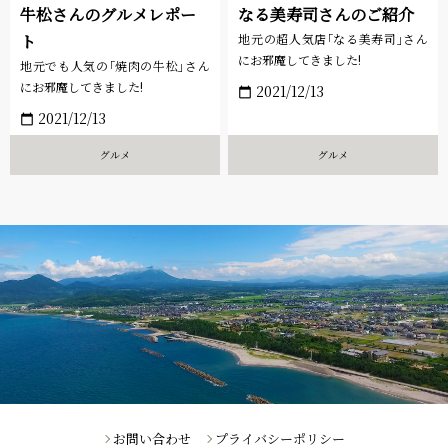
牛松さんのグルメレポー
なる美寿司さんのご紹介
ト
地元の超人気店｢なる美寿司｣さん
にお邪魔してきました!
地元でも人気の｢焼肉の牛松｣さん
にお邪魔してきました!
2021/12/13
calendar_today
2021/12/13
calendar_today
グルメ
グルメ
お問い合わせ
プライバシーポリシー