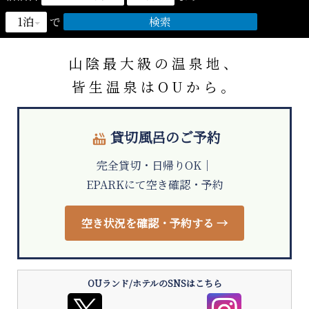
おーゆ・ランド
0859-31-2666
で
call
おーゆ・ホテル
0859-31-3333
call
山陰最大級
の
温泉地、
皆生温泉
は
OUから。
貸切風呂のご予約
hot_tub
完全貸切・日帰りOK｜
EPARKにて空き確認・予約
空き状況を確認・予約する →
OUランド/ホテルのSNSはこちら