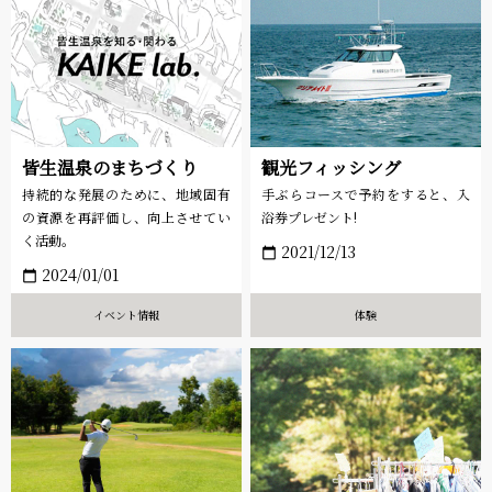
皆生温泉のまちづくり
観光フィッシング
持続的な発展のために、地域固有
手ぶらコースで予約をすると、入
の資源を再評価し、向上させてい
浴券プレゼント!
く活動。
2021/12/13
calendar_today
2024/01/01
calendar_today
イベント情報
体験