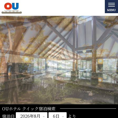
OUホテル クイック宿泊検索
宿泊日
より