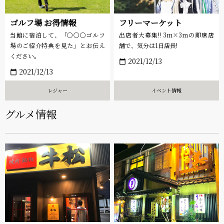
ゴルフ場 お得情報
フリーマーケット
当館に宿泊して、「〇〇〇ゴルフ
出店者大募集!! 3m×3mの即席店
場のご紹介特典を見た」とお伝え
舗で、気分は1日店長!
ください。
2021/12/13
calendar_today
2021/12/13
calendar_today
レジャー
イベント情報
グルメ情報