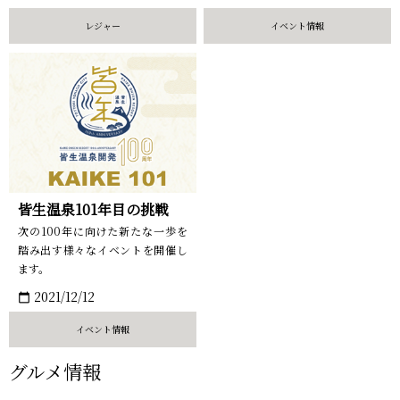
レジャー
イベント情報
皆生温泉101年目の挑戦
次の100年に向けた新たな一歩を
踏み出す様々なイベントを開催し
ます。
2021/12/12
calendar_today
イベント情報
グルメ情報