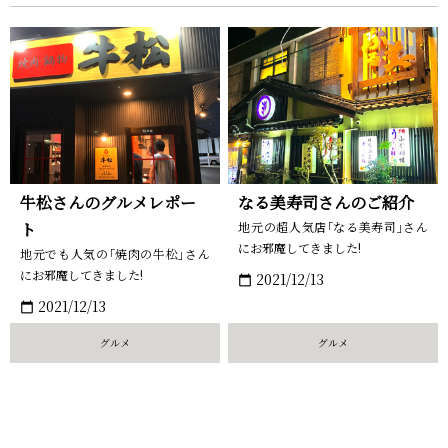
牛松さんのグルメレポー
なる美寿司さんのご紹介
ト
地元の超人気店｢なる美寿司｣さん
にお邪魔してきました!
地元でも人気の｢焼肉の牛松｣さん
にお邪魔してきました!
2021/12/13
calendar_today
2021/12/13
calendar_today
グルメ
グルメ