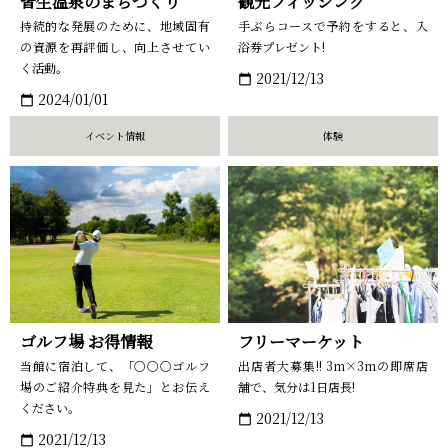
皆生温泉のまちづくり
観光フィッシング
おーゆ・ランド
0859-31-2666
持続的な発展のために、地域固有
手ぶらコースで予約をすると、入
call
の資源を再評価し、向上させてい
浴券プレゼント!
おーゆ・ホテル
く活動。
0859-31-3333
2021/12/13
calendar_today
call
2024/01/01
calendar_today
イベント情報
体験
ゴルフ場 お得情報
フリーマーケット
当館に宿泊して、「〇〇〇ゴルフ
出店者大募集!! 3m×3mの即席店
場のご紹介特典を見た」とお伝え
舗で、気分は1日店長!
ください。
2021/12/13
calendar_today
2021/12/13
calendar_today