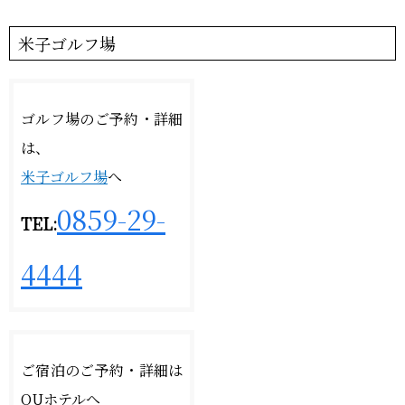
おーゆ・ランド
0859-31-2666
call
米子ゴルフ場
おーゆ・ホテル
0859-31-3333
call
ゴルフ場のご予約・詳細
は、
米子ゴルフ場
へ
0859-29-
TEL:
4444
ご宿泊のご予約・詳細は
OUホテルへ