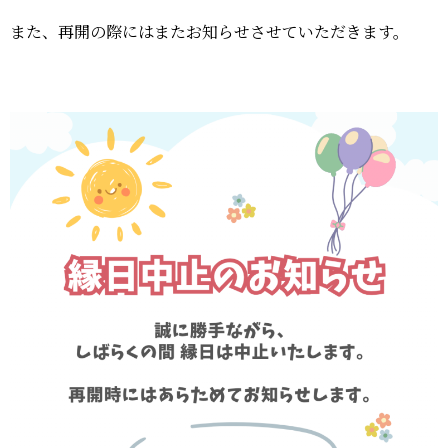
おーゆ・ランド
0859-31-2666
また、再開の際にはまたお知らせさせていただきます。
call
おーゆ・ホテル
0859-31-3333
call