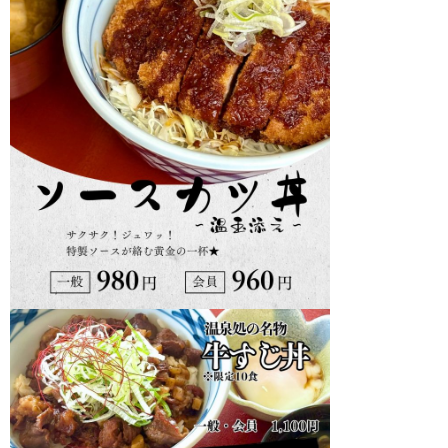
おーゆ・ランド
0859-31-2666
call
おーゆ・ホテル
0859-31-3333
call