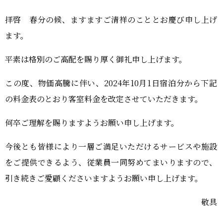
おーゆ・ランド
0859-31-2666
call
拝啓 春分の候、ますますご清祥のこととお慶び申し上げ
おーゆ・ホテル
ます。
0859-31-3333
call
平素は格別のご高配を賜り厚く御礼申し上げます。
この度、物価高騰に伴い、
2024
年10月
1
日宿泊分から下記
の料金表のとおり客室料金を改定させていただきます。
何卒ご理解を賜りますようお願い申し上げます。
今後とも皆様により一層ご満足いただけるサービスや施設
をご提供できるよう、従業員一同努めてまいりますので、
引き続きご愛顧くださいますようお願い申し上げます。
敬具