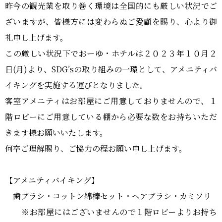
おーゆ・ランド
昨今の観光業を取り巻く環境は全国的にも厳しい状況でご
0859-31-2666
call
ざいますが、皆様方には変わらぬご愛顧を賜り、心より御
おーゆ・ホテル
礼申し上げます。
0859-31-3333
call
この厳しい状況下でおーゆ・ホテルは２０２３年１０月２
日(月)より、SDG’sの取り組みの一環として、アメニティバ
イキングを実施する運びとなりました。
客室アメニティはお部屋にご用意しておりませんので、１
階ロビーにご用意している棚から必要な数をお持ちいただ
きます様お願いいたします。
何卒ご理解賜り、ご協力の程お願い申し上げます。
【アメニティバイキング】
歯ブラシ・コットン綿棒セット・ヘアブラシ・カミソリ
※お部屋にはございませんので１階ロビーよりお持ち