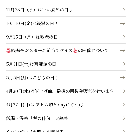
11月26日（水）はいい風呂の日♪
10月10日(金)は銭湯の日！
9月15日（月）は敬老の日
銭湯モンスター名前当てクイズ
の開催について
5月31日(土)は菖蒲湯の日
5月5日(月)はこどもの日！
4月30日(水)は値上げ前、最後の回数券販売を行います
4月27日(日)は アヒル風呂day(`·⊝·´)♪
銭湯・温泉「春の俳句」大募集
うまいデー【火曜・木曜限定】