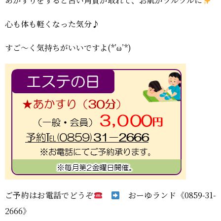
あかすりをすると古い角質が取れて、お肌がツルツルに
おーゆ・ランド
0859-31-2666
call
心も体も軽くなった気分
♪
おーゆ・ホテル
0859-31-3333
call
すご～く気持ちがいいですよ(*’ω’*)
ご予約はお電話でどうぞ
おーゆランド《0859-31-
2666》