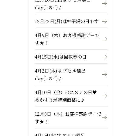
day(`·⊝·´)♪
12月22日(月)は柚子湯の日です
4月9日（木）お客様感謝デーで
す★！
4月15日(水)は回数券の日
4月2日(木)は アヒル風呂
day(`·⊝·´)♪
4月10日（金）はエステの日♥
あかすりが特別価格に♪
12月8日（木）お客様感謝デーで
す★！
4月1日(水)は アヒル風呂