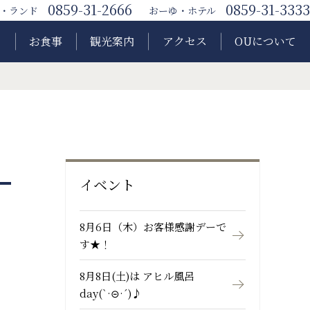
0859-31-2666
0859-31-3333
・ランド
おーゆ・ホテル
ク
お食事
観光案内
アクセス
OUについて
イベント
8月6日（木）お客様感謝デーで
す★！
8月8日(土)は アヒル風呂
day(`·⊝·´)♪