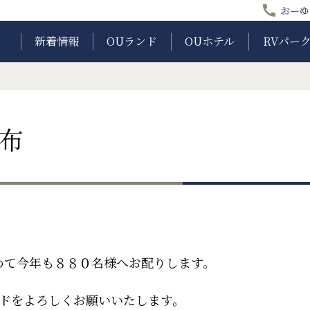
call
おーゆ
新着情報
OUランド
OUホテル
RVパー
配布
めて今年も８８０名様へお配りします。
ンドをよろしくお願いいたします。