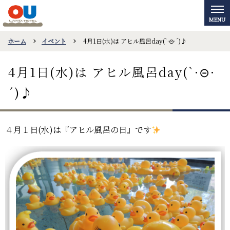
ホーム
イベント
4月1日(水)は アヒル風呂day(`·⊝·´)♪
4月1日(水)は アヒル風呂day(`·⊝·
´)♪
４月１日(水)は『アヒル風呂の日』です