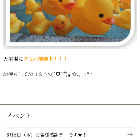
おーゆ・ランド
0859-31-2666
call
おーゆ・ホテル
0859-31-3333
call
大浴場に
アヒル隊参上！！！
お待ちしております٩(ˊᗜˋ*)و.☆.。.:*・
イベント
8月6日（木）お客様感謝デーです★！