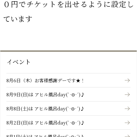
０円でチケットを出せるように設定し
おーゆ・ランド
0859-31-2666
call
ています
おーゆ・ホテル
0859-31-3333
call
イベント
8月6日（木）お客様感謝デーです★！
8月9日(日)は アヒル風呂day(`·⊝·´)♪
8月8日(土)は アヒル風呂day(`·⊝·´)♪
8月2日(日)は アヒル風呂day(`·⊝·´)♪
8月1日(土)は アヒル風呂day(`·⊝·´)♪