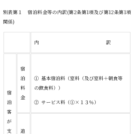
別表第１ 宿泊料金等の内訳(第2条第1項及び第12条第1項
関係)
内 訳
宿
泊
① 基本宿泊料（室料（及び室料＋朝食等
料
の飲食料））
宿
金
泊
② サービス料（①×１３％）
客
が
支
追