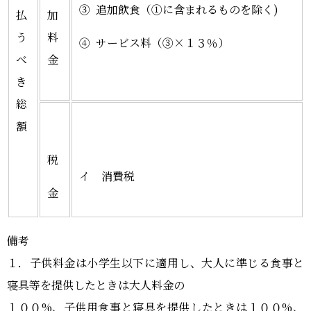
③ 追加飲食（①に含まれるものを除く)
払
加
う
料
④ サービス料（③×１３％）
べ
金
き
総
額
税
イ 消費税
金
備考
１．子供料金は小学生以下に適用し、大人に準じる食事と
寝具等を提供したときは大人料金の
１００%、子供用食事と寝具を提供したときは１００%、