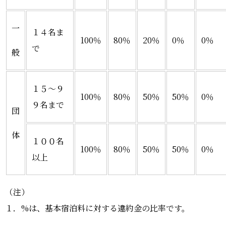
一
１４名ま
100％
80％
20％
0％
0％
で
般
１５～９
100％
80％
50％
50％
0％
９名まで
団
体
１００名
100％
80％
50％
50％
0％
以上
（注）
１．%は、基本宿泊料に対する違約金の比率です。