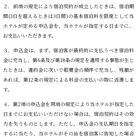
２．前項の規定により宿泊契約が成立したときは、宿泊期
間
(3
日を超えるときは
3
日間
)
の基本宿泊料を限度として当
ホテルが定める申込金を、当ホテルが指定する日までに、
お支払いいただきます。
３．申込金は、まず、宿泊客が最終的に支払うべき宿泊料
金に充当し、第
6
条及び第
18
条の規定を適用する事態が生じ
たときは、違約金に次いで賠償金の順序で充当し、残額が
あれば、第
12
条の規定による料金の支払いの際に返還しま
す。
４．第
2
項の申込金を同項の規定により当ホテルが指定した
日までにお支払いいただけない場合は、宿泊契約はその効
力を失うものとします。ただし、申込金の支払期日を指定
するに当たり、当ホテルがその旨を宿泊客に告知した場合