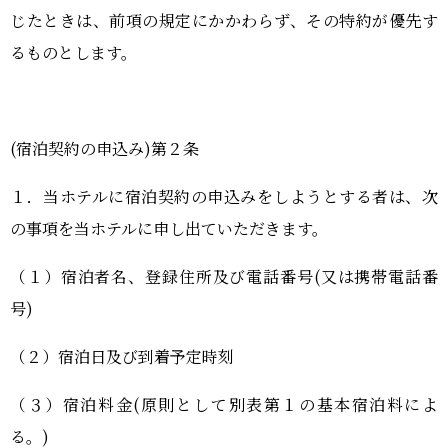
おーゆ・ランド
じたときは、前項の規定にかかわらず、その特約が優先す
0859-31-2666
call
るものとします。
おーゆ・ホテル
0859-31-3333
call
(宿泊契約の申込み
)
第２条
１．当ホテルに宿泊契約の申込みをしようとする者は、次
の事項を当ホテルに申し出ていただきます。
（１）宿泊者名、登録住所及び電話番号
(
又は携帯電話番
号
)
（２）宿泊日及び到着予定時刻
（３）宿泊料金
(
原則として別表第１の基本宿泊料によ
る。
)