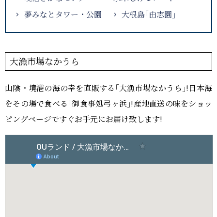
おーゆ・ランド
0859-31-2666
夢みなとタワー・公園
大根島｢由志園｣
call
おーゆ・ホテル
0859-31-3333
call
大漁市場なかうら
山陰・境港の海の幸を直販する｢大漁市場なかうら｣!日本海
をその場で食べる｢御食事処弓ヶ浜｣!産地直送の味をショッ
ピングページですぐお手元にお届け致します!