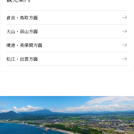
倉吉・鳥取方面
大山・蒜山方面
境港・美保関方面
松江・出雲方面