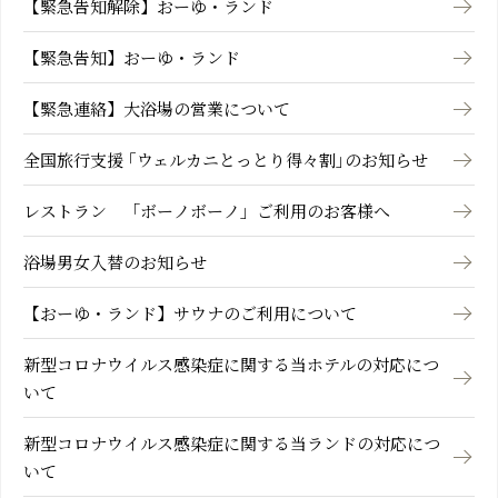
【緊急告知解除】おーゆ・ランド
【緊急告知】おーゆ・ランド
【緊急連絡】大浴場の営業について
全国旅行支援 ｢ウェルカニとっとり得々割｣のお知らせ
レストラン 「ボーノボーノ」ご利用のお客様へ
浴場男女入替のお知らせ
【おーゆ・ランド】サウナのご利用について
新型コロナウイルス感染症に関する当ホテルの対応につ
いて
新型コロナウイルス感染症に関する当ランドの対応につ
いて