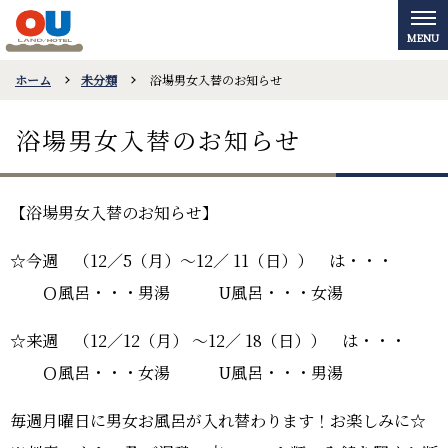
ホーム
未分類
浴場男女入替のお知らせ
浴場男女入替のお知らせ
【浴場男女入替のお知らせ】
☆今週 （12／5（月）～12／ 11（日）） は・・・
Ｏ風呂・・・男湯 U風呂・・・女湯
☆来週 （12／12（月） ～12／ 18（日）） は・・・
Ｏ風呂・・・女湯 U風呂・・・男湯
毎週月曜日に男女お風呂が入れ替わります！お楽しみに☆