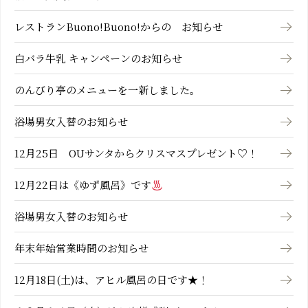
レストランBuono!Buono!からの お知らせ
白バラ牛乳 キャンペーンのお知らせ
のんびり亭のメニューを一新しました。
浴場男女入替のお知らせ
12月25日 OUサンタからクリスマスプレゼント♡！
12月22日は《ゆず風呂》です
浴場男女入替のお知らせ
年末年始営業時間のお知らせ
12月18日(土)は、アヒル風呂の日です★！