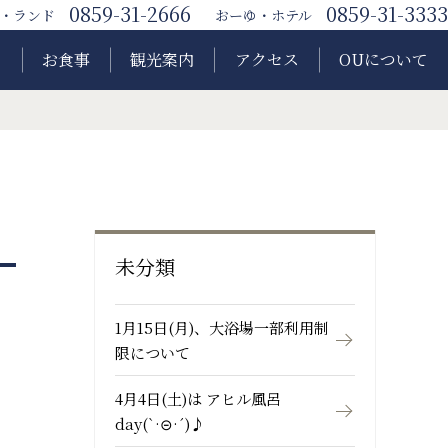
0859-31-2666
0859-31-3333
・ランド
おーゆ・ホテル
ク
お食事
観光案内
アクセス
OUについて
未分類
1月15日(月)、大浴場一部利用制
限について
4月4日(土)は アヒル風呂
day(`·⊝·´)♪