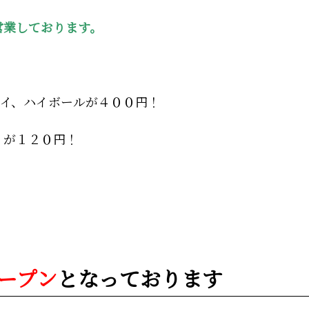
営業しております。
イ、ハイボールが４０
０円！
）が
１２０円！
ープン
となっております