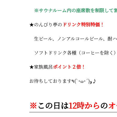
※サウナルーム内の座席数を制限して
★のんびり亭の
ドリンク特別特価！
生ビール、ノンアルコールビール、酎ハ
ソフトドリンク各種（コーヒーを除く
★家族風呂
ポイント２倍！
お待ちしております
٩(`･ω･´)و
♪
※
この日
は
12時から
の
オ