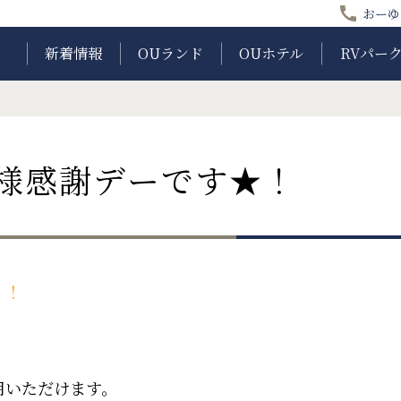
call
おーゆ
新着情報
OUランド
OUホテル
RVパー
客様感謝デーです★！
！！
用いただけます。