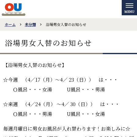
ホーム
未分類
浴場男女入替のお知らせ
浴場男女入替のお知らせ
【浴場男女入替のお知らせ】
☆今週 （4／17（月）～4／ 23（日）） は・・・
Ｏ風呂・・・女湯 U風呂・・・男湯
☆来週 （4／24（月） ～4／ 30（日）） は・・・
Ｏ風呂・・・男湯 U風呂・・・女湯
毎週月曜日に男女お風呂が入れ替わります！お楽しみに☆