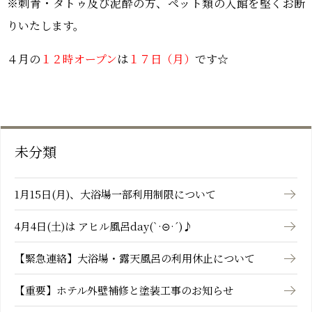
※刺青・タトゥ及び泥酔の方、ペット類の入館を堅くお断
おーゆ・ランド
0859-31-2666
call
りいたします。
おーゆ・ホテル
0859-31-3333
４月の
１２時オープン
は
１７
日（月）
です☆
call
未分類
1月15日(月)、大浴場一部利用制限について
4月4日(土)は アヒル風呂day(`·⊝·´)♪
【緊急連絡】大浴場・露天風呂の利用休止について
【重要】ホテル外壁補修と塗装工事のお知らせ