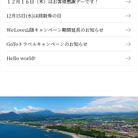
１２月１６日（木）はお客様感謝デーです！
12月15日(水)は回数券の日
WeLove山陰キャンペーン期間延長のお知らせ
GoToトラベルキャンペーンのお知らせ
Hello world!