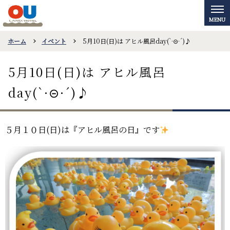
ホーム
イベント
5月10日(日)は アヒル風呂day(`·⊝·´)♪
5月10日(日)は アヒル風呂
day(`·⊝·´)♪
５
月１０日(日
)は『アヒル風呂の日』です