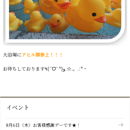
おーゆ・ランド
0859-31-2666
call
おーゆ・ホテル
0859-31-3333
call
大浴場に
アヒル隊参上！！！
お待ちしております٩(ˊᗜˋ*)و.☆.。.:*・
イベント
8月6日（木）お客様感謝デーです★！