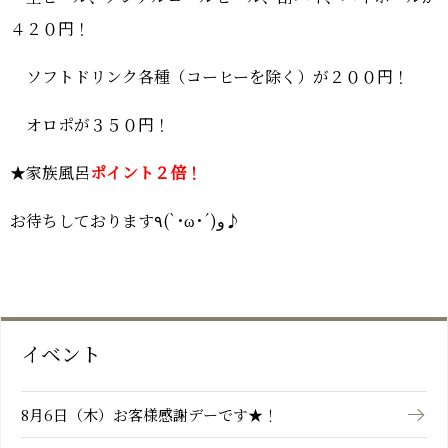
おーゆ・ランド
0859-31-2666
４２
０円！
call
おーゆ・ホテル
ソフトドリンク各種（コーヒーを除く）が２００
円！
0859-31-3333
call
オロポが３５０円！
★家族風呂
ポイント２倍！
お待ちしております
٩(`･ω･´)و
♪
イベント
8月6日（木）お客様感謝デーです★！